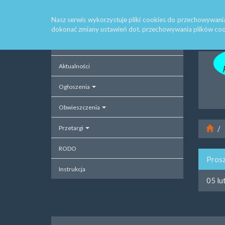
Strona główna
Platforma przetargowa
RODO
R
Nasz serwis wykorzystuje pliki cookies do przechowywani
dokonać zmiany ustawień dot. przechowywania plików coo
Strona główna
Aktualności
Ogłoszenia
Obwieszczenia
Przetargi
RODO
Prosz
Instrukcja
05 lu