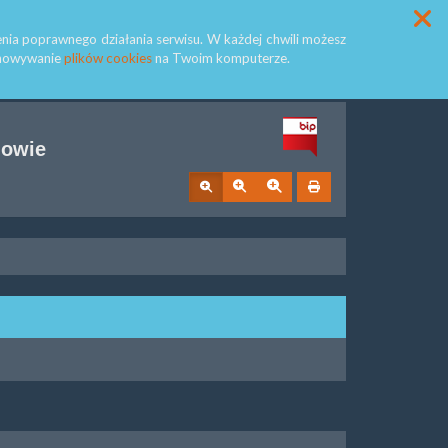
Przycisk wyszukaj duży
Szukaj
nia poprawnego działania serwisu. W każdej chwili możesz
echowywanie
plików cookies
na Twoim komputerze.
jowie