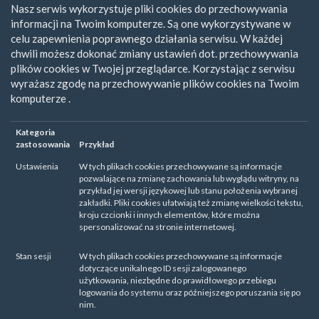
Nasz serwis wykorzystuje pliki cookies do przechowywania
informacji na Twoim komputerze. Są one wykorzystywane w
celu zapewnienia poprawnego działania serwisu. W każdej
chwili możesz dokonać zmiany ustawień dot. przechowywania
plików cookies w Twojej przeglądarce. Korzystając z serwisu
wyrażasz zgodę na przechowywanie plików cookies na Twoim
komputerze .
Kategoria
zastosowania
Przykład
Ustawienia
W tych plikach cookies przechowywane są informacje
pozwalające na zmianę zachowania lub wyglądu witryny, na
przykład jej wersji językowej lub stanu położenia wybranej
zakładki. Pliki cookies ułatwiają też zmianę wielkości tekstu,
kroju czcionki i innych elementów, które można
spersonalizować na stronie internetowej.
Stan sesji
W tych plikach cookies przechowywane są informacje
dotyczące unikalnego ID sesji zalogowanego
użytkowania, niezbędne do prawidłowego przebiegu
logowania do systemu oraz późniejszego poruszania się po
nim.