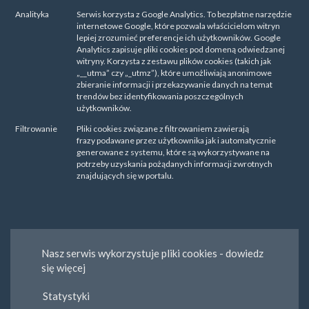
Analityka
Serwis korzysta z Google Analytics. To bezpłatne narzędzie
internetowe Google, które pozwala właścicielom witryn
lepiej zrozumieć preferencje ich użytkowników. Google
Analytics zapisuje pliki cookies pod domeną odwiedzanej
witryny. Korzysta z zestawu plików cookies (takich jak
„__utma” czy „_utmz”), które umożliwiają anonimowe
zbieranie informacji i przekazywanie danych na temat
trendów bez identyfikowania poszczególnych
użytkowników.
Filtrowanie
Pliki cookies związane z filtrowaniem zawierają
frazy podawane przez użytkownika jak i automatycznie
generowane z systemu, które są wykorzystywane na
potrzeby uzyskania pożądanych informacji zwrotnych
znajdujących się w portalu.
Nasz serwis wykorzystuje pliki cookies - dowiedz
się więcej
Statystyki